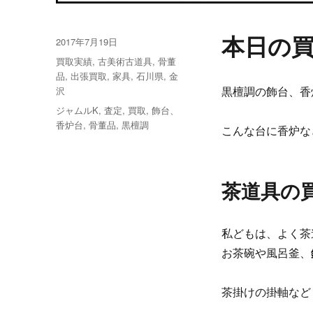
本日の
投
2017年7月19日
稿
カ
買取実績
,
古美術古道具
,
骨董
日:
テ
品
,
出張買取
,
家具
,
石川県
,
金
ゴ
沢
黒檀調の飾台、香
リ
タ
ジャムルK
,
査定
,
買取
,
飾台、
ー
グ
香炉台
,
骨董品
,
黒檀調
こんな台に香炉な
茶道具の
私どもは、よく茶
お茶碗や風呂釜、
茶掛けの掛軸など