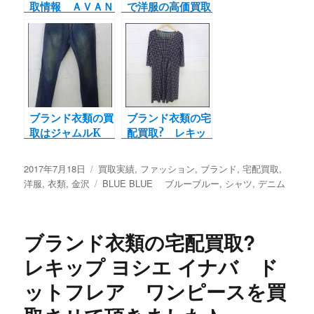
取情報 ＡＶＡＮ
で洋服の高価買取
ＴＩ アヴァンテ
ならジャムルKは
ィ シャツ
くさん街道市場、
小松本店。白山
市、小松市、能美
市、加賀市、野々
市市の
ブランド衣類の買
ブランド衣類の宅
取はジャムルK
配買取? レキッ
14th Addiction
プ ヨシエ イナ
デニム パンツ 裾
バ ドットフレ
投
2017年7月18日
カ
買取実績
,
ファッション
,
ブランド
,
宅配買取
,
チャック
ア ワンピースを
稿
洋服
,
衣類
,
金沢
テ
タ
BLUE BLUE ブルーブルー
,
シャツ
,
デニム
買取させて頂きま
日:
ゴ
グ
した♪
リ
ー
ブランド衣類の宅配買取?
レキップ ヨシエ イナバ ド
ットフレア ワンピースを買