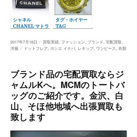
市、加賀市、野々
市市の
シャネル
タグ・ホイヤー
CHANEL マトラ
TAG
ッセ ボストンバ
HEUER クロノ
ッグを宅配買取さ
グラフ 腕時計の
投
2017年7月16日
カ
買取実績
,
ファッション
,
ブランド
,
宅配買取
,
せて頂きました。
宅配買取実績
稿
洋服
タ
ドットフレア
テ
,
ヨシエ イナバ
,
レキップ
,
ワンピース
,
衣類
日:
グ
ゴ
リ
ー
ブランド品の宅配買取ならジ
ャムルKへ。MCMのトートバ
ッグのご紹介です。金沢、白
山、そほ他地域へ出張買取も
致します