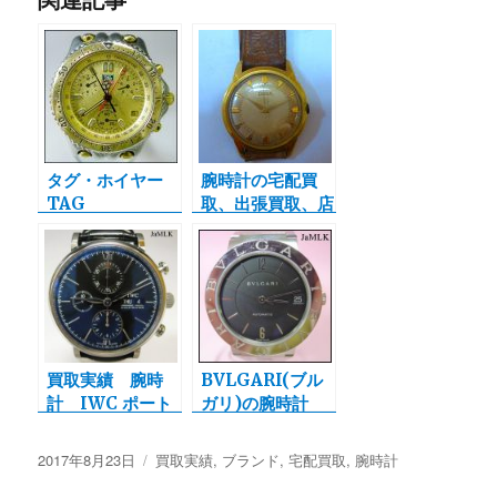
タグ・ホイヤー
腕時計の宅配買
TAG
取、出張買取、店
HEUER クロノ
頭買取をさせて頂
グラフ 腕時計の
きます。今回の買
宅配買取実績
取情報はDOXA
ドグサ 腕時計
ＧＯＬＤ ＦＩＬ
ＬＥＤです。
買取実績 腕時
BVLGARI(ブル
計 IWC ポート
ガリ)の腕時計
フィノ クロノグ
BB33SS AT メン
ラ
ズ クォーツを宅
投
2017年8月23日
カ
買取実績
,
ブランド
,
宅配買取
,
腕時計
配買取させて頂き
稿
テ
ました。