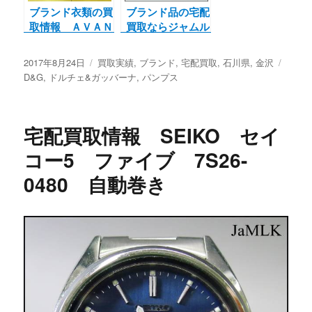
ブランド衣類の買
ブランド品の宅配
取情報 ＡＶＡＮ
買取ならジャムル
ＴＩ アヴァンテ
Kへ。MCMのト
ィ シャツ
ートバッグのご紹
投
2017年8月24日
カ
買取実績
,
ブランド
,
宅配買取
,
石川県
,
金沢
タ
介です。金沢、白
稿
D&G
,
ドルチェ&ガッバーナ
テ
,
パンプス
グ
山、そほ他地域へ
日:
ゴ
出張買取も致しま
リ
す
ー
宅配買取情報 SEIKO セイ
コー5 ファイブ 7S26-
0480 自動巻き