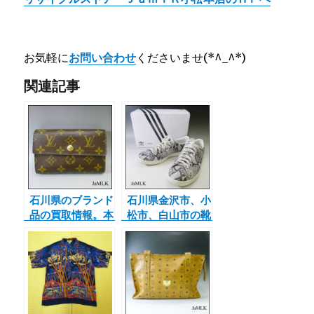
お気軽に
お問い合わせ
くださいませ(*^_^*)
関連記事
石川県のブランド
石川県金沢市、小
品の買取情報。本
松市、白山市の靴
日はルイヴィト
の買取ならジャム
ン モノグラム
ルK 買取情報
ポルトフォイユ
adidas
アレクサンドラの
HYKE スニー
財布を宅配買取さ
カー アディダス
せて頂きました。