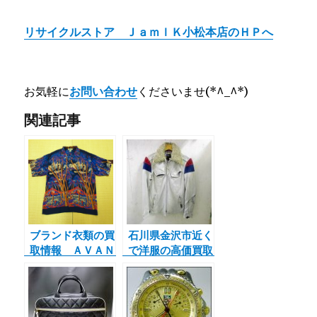
リサイクルストア ＪａｍｌＫ小松本店のＨＰへ
お気軽に
お問い合わせ
くださいませ(*^_^*)
関連記事
ブランド衣類の買
石川県金沢市近く
取情報 ＡＶＡＮ
で洋服の高価買取
ＴＩ アヴァンテ
ならジャムルKは
ィ シャツ
くさん街道市場、
小松本店。白山
市、小松市、能美