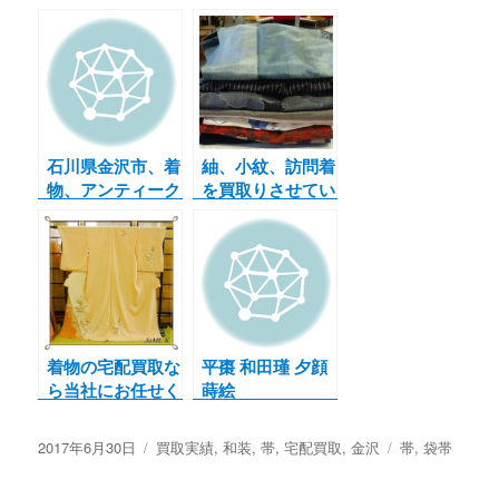
石川県金沢市、着
紬、小紋、訪問着
物、アンティーク
を買取りさせてい
着物、中古着物の
ただきました。
出張買取、店頭買
取はジャムルK
着物の宅配買取な
平棗 和田瑾 夕顔
ら当社にお任せく
蒔絵
ださいませ！
投
2017年6月30日
カ
買取実績
,
和装
,
帯
,
宅配買取
,
金沢
タ
帯
,
袋帯
稿
テ
グ
日:
ゴ