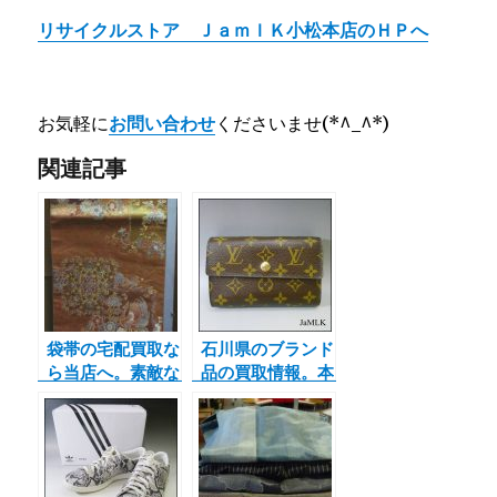
リサイクルストア ＪａｍｌＫ小松本店のＨＰへ
お気軽に
お問い合わせ
くださいませ(*^_^*)
関連記事
袋帯の宅配買取な
石川県のブランド
ら当店へ。素敵な
品の買取情報。本
オレンジ 花丸
日はルイヴィト
柄。着物や帯の買
ン モノグラム
取を石川県で２１
ポルトフォイユ
年の実績♪親切丁
アレクサンドラの
寧に買取致します
財布を宅配買取さ