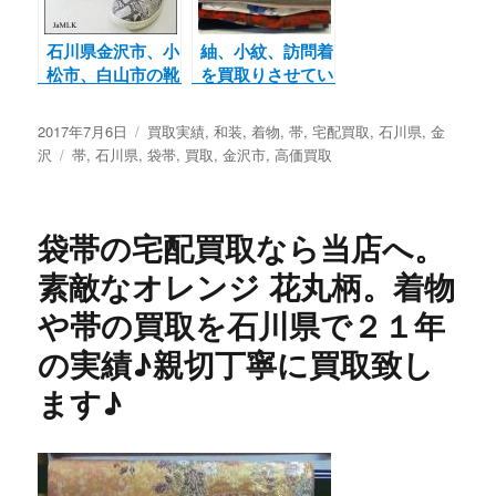
♪
せて頂きました。
石川県金沢市、小
紬、小紋、訪問着
松市、白山市の靴
を買取りさせてい
の買取ならジャム
ただきました。
ルK 買取情報
投
2017年7月6日
カ
買取実績
,
和装
,
着物
,
帯
,
宅配買取
,
石川県
,
金
adidas
稿
沢
タ
帯
,
石川県
,
テ
袋帯
,
買取
,
金沢市
,
高価買取
HYKE スニー
日:
グ
ゴ
カー アディダス
リ
ー
袋帯の宅配買取なら当店へ。
素敵なオレンジ 花丸柄。着物
や帯の買取を石川県で２１年
の実績♪親切丁寧に買取致し
ます♪