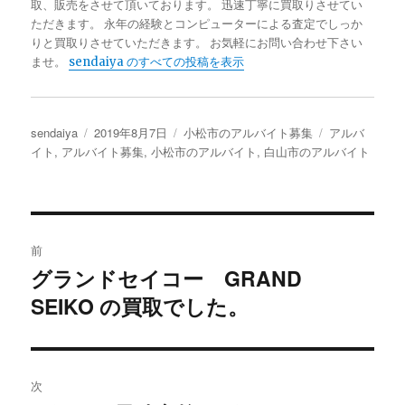
取、販売をさせて頂いております。 迅速丁寧に買取りさせてい
ただきます。 永年の経験とコンピューターによる査定でしっか
りと買取りさせていただきます。 お気軽にお問い合わせ下さい
ませ。
sendaiya のすべての投稿を表示
投
sendaiya
投
2019年8月7日
カ
小松市のアルバイト募集
タ
アルバ
稿
イト
,
アルバイト募集
稿
,
小松市のアルバイト
テ
,
白山市のアルバイト
グ
者
日:
ゴ
リ
ー
投
前
稿
グランドセイコー GRAND
過
SEIKO の買取でした。
去
ナ
の
ビ
投
稿:
ゲ
次