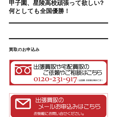
甲子園、星陵高校頑張って欲しい?
次
ー
何としても全国優勝！
の
シ
投
稿:
ョ
ン
買取のお申込み