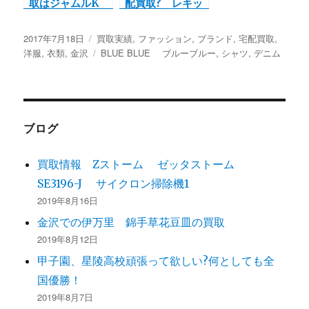
取はジャムルK
配買取? レキッ
14th Addiction
プ ヨシエ イナ
デニム パンツ 裾
バ ドットフレ
投
2017年7月18日
カ
買取実績
,
ファッション
,
ブランド
,
宅配買取
,
チャック
ア ワンピースを
稿
洋服
,
衣類
,
金沢
テ
タ
BLUE BLUE ブルーブルー
,
シャツ
,
デニム
買取させて頂きま
日:
ゴ
グ
した♪
リ
ー
ブログ
買取情報 Zストーム ゼッタストーム
SE3196-J サイクロン掃除機1
2019年8月16日
金沢での伊万里 錦手草花豆皿の買取
2019年8月12日
甲子園、星陵高校頑張って欲しい?何としても全
国優勝！
2019年8月7日