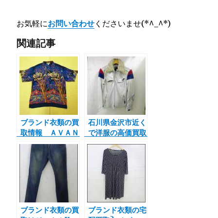
お気軽に
お問い合わせ
くださいませ(*^_^*)
関連記事
ブランド衣類の買
石川県金沢市近く
取情報 ＡＶＡＮ
で洋服の高価買取
ＴＩ アヴァンテ
ならジャムルKは
ィ シャツ
くさん街道市場、
小松本店。白山
市、小松市、能美
市、加賀市、野々
市市の
ブランド衣類の買
ブランド衣類の宅