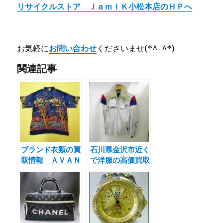
リサイクルストア ＪａｍｌＫ小松本店のＨＰへ
お気軽に
お問い合わせ
くださいませ(*^_^*)
関連記事
ブランド衣類の買
石川県金沢市近く
取情報 ＡＶＡＮ
で洋服の高価買取
ＴＩ アヴァンテ
ならジャムルKは
ィ シャツ
くさん街道市場、
小松本店。白山
市、小松市、能美
市、加賀市、野々
市市の