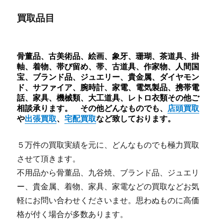
買取品目
骨董品、古美術品、絵画、象牙、珊瑚、茶道具、掛
軸、着物、帯び留め、帯、古道具、作家物、人間国
宝、ブランド品、ジュエリー、貴金属、ダイヤモン
ド、サファイア、腕時計、家電、電気製品、携帯電
話、家具、機械類、大工道具、レトロ衣類その他ご
相談承ります。 その他どんなものでも、
店頭買取
や
出張買取
、
宅配買取
など致しております。
５万件の買取実績を元に、どんなものでも極力買取
させて頂きます。
不用品から骨董品、九谷焼、ブランド品、ジュエリ
ー、貴金属、着物、家具、家電などの買取などお気
軽にお問い合わせくださいませ。思わぬものに高価
格が付く場合が多数あります。