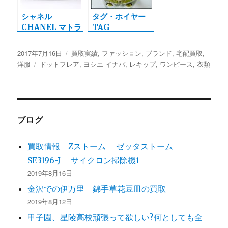
シャネル
タグ・ホイヤー
CHANEL マトラ
TAG
ッセ ボストンバ
HEUER クロノ
ッグを宅配買取さ
グラフ 腕時計の
投
2017年7月16日
カ
買取実績
,
ファッション
,
ブランド
,
宅配買取
,
せて頂きました。
宅配買取実績
稿
洋服
タ
ドットフレア
テ
,
ヨシエ イナバ
,
レキップ
,
ワンピース
,
衣類
日:
グ
ゴ
リ
ー
ブログ
買取情報 Zストーム ゼッタストーム
SE3196-J サイクロン掃除機1
2019年8月16日
金沢での伊万里 錦手草花豆皿の買取
2019年8月12日
甲子園、星陵高校頑張って欲しい?何としても全