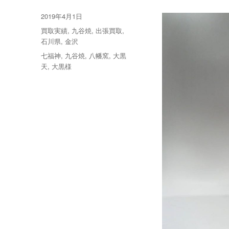
投
2019年4月1日
稿
カ
買取実績
,
九谷焼
,
出張買取
,
日:
テ
石川県
,
金沢
ゴ
タ
七福神
,
九谷焼
,
八幡窯
,
大黒
リ
グ
天
,
大黒様
ー