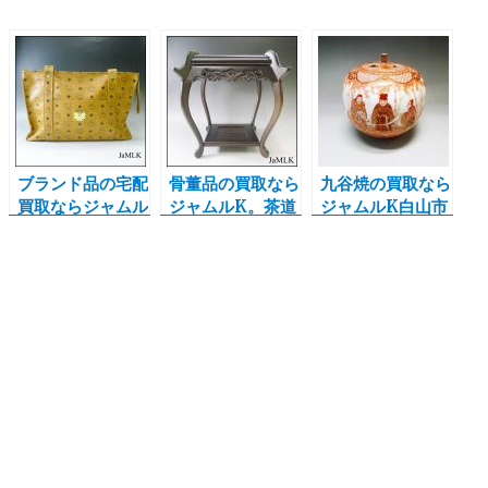
ブランド品の宅配
骨董品の買取なら
九谷焼の買取なら
買取ならジャムル
ジャムルK。茶道
ジャムルK白山市
Kへ。MCMのト
具なども、しっか
店 買取品のご紹
ートバッグのご紹
りと査定いたしま
介は福島武山作
介です。金沢、白
す。今回の買取は
赤絵竹林七賢人之
山、そほ他地域へ
黒檀調の飾台、香
図 佐野窯 香炉で
出張買取も致しま
炉台です。
す
す