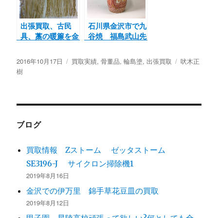
出張買取、古民
石川県金沢市で九
具、藁の暖簾を金
谷焼 福島武山先
沢で買取させて頂
生の徳利を買取さ
きました。
せて頂きました。
投
2016年10月17日
カ
買取実績
,
骨董品
,
輪島塗
,
出張買取
タ
吠木正
稿
樹
テ
グ
日:
ゴ
リ
ー
ブログ
買取情報 Zストーム ゼッタストーム
SE3196-J サイクロン掃除機1
2019年8月16日
金沢での伊万里 錦手草花豆皿の買取
2019年8月12日
甲子園、星陵高校頑張って欲しい?何としても全