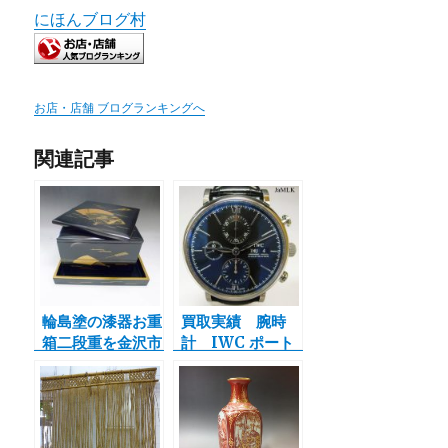
にほんブログ村
お店・店舗 ブログランキングへ
関連記事
輪島塗の漆器お重
買取実績 腕時
箱二段重を金沢市
計 IWC ポート
で出張買取させて
フィノ クロノグ
頂きました。
ラ