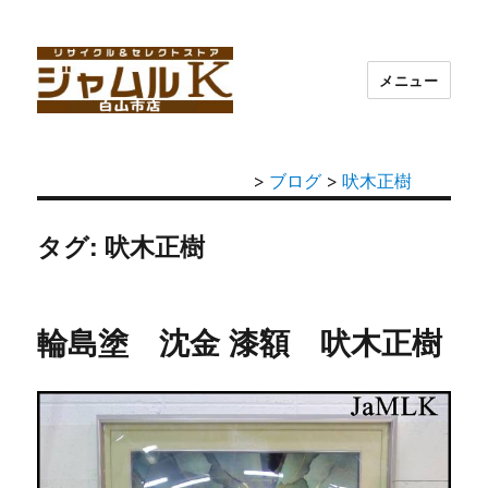
メニュー
>
ブログ
>
吠木正樹
タグ: 吠木正樹
輪島塗 沈金 漆額 吠木正樹