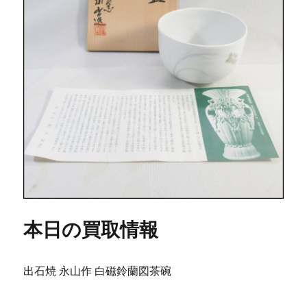
本日の買取情報
出石焼 永山作 白磁鈴蘭図茶碗