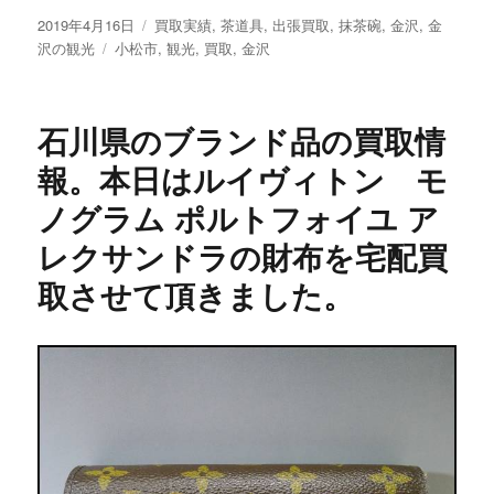
りと査定いたしま
投
2019年4月16日
カ
買取実績
,
茶道具
,
出張買取
,
抹茶碗
,
金沢
,
金
す。今回の買取は
稿
沢の観光
タ
小松市
テ
,
観光
,
買取
,
金沢
黒檀調の飾台、香
日:
グ
ゴ
炉台です。
リ
ー
石川県のブランド品の買取情
報。本日はルイヴィトン モ
ノグラム ポルトフォイユ ア
レクサンドラの財布を宅配買
取させて頂きました。