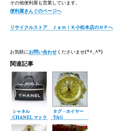
その他便利屋も営業しています。
便利屋きんぐのページへ
リサイクルストア ＪａｍｌＫ小松本店のＨＰへ
お気軽に
お問い合わせ
くださいませ(*^_^*)
関連記事
シャネル
タグ・ホイヤー
CHANEL マトラ
TAG
ッセ ボストンバ
HEUER クロノ
ッグを宅配買取さ
グラフ 腕時計の