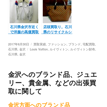
せて頂きました。
宅配買取実績
石川県金沢市近く
店頭買取り。石川
で洋服の高価買取
県のリサイクルシ
ならジャムルKは
ョップ ジャムル
くさん街道市場、
K 小松店
投
2017年6月30日
カ
買取実績
,
ファッション
,
ブランド
,
宅配買取
,
小松本店。白山
稿
石川県
,
金沢
タ
Louis Vuitton
テ
,
ルイヴィトン
,
ルイヴィトン財布
,
市、小松市、能美
日:
石川県
,
金沢
グ
ゴ
市、加賀市、野々
リ
市市の
ー
金沢へのブランド品、ジュエ
リー、貴金属、などの出張買
取に関して
金沢方面へのブランド品