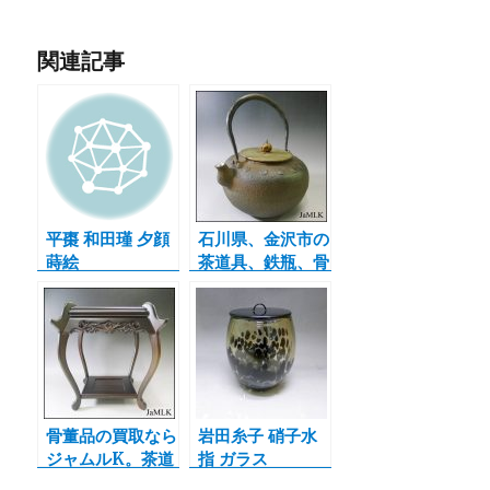
関連記事
平棗 和田瑾 夕顔
石川県、金沢市の
蒔絵
茶道具、鉄瓶、骨
董品の買取なら当
店へ。本日は龍文
堂の鉄瓶のご紹介
です♪
骨董品の買取なら
岩田糸子 硝子水
ジャムルK。茶道
指 ガラス
具なども、しっか