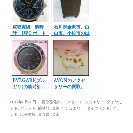
買取実績 腕時
石川県金沢市、白
計 IWC ポート
山市、小松市の出
フィノ クロノグ
張買取 ルイヴィ
ラ
トン モノグラム
ゼフィール55 買
取実績
BVLGARI(ブル
AVONのアクセ
ガリ)の腕時計
サリーの買取。
BB33SS AT メン
ズ クォーツを宅
投
2017年3月20日
カ
買取強化中
,
エメラルド
,
ジュエリー
,
ダイヤモ
配買取させて頂き
稿
ンド
,
ブランド
,
腕時計
テ
,
金沢
タ
ジュエリー
,
ダイヤモンド
,
ブラ
ました。
日:
ンド
,
出張買取
,
貴金属
ゴ
,
金沢
グ
リ
ー