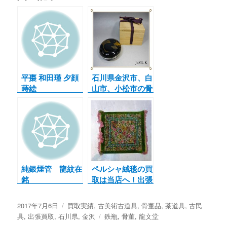
平棗 和田瑾 夕顔
石川県金沢市、白
蒔絵
山市、小松市の骨
董品の買取ならリ
サイクルショッ
プ ジャムルKの
買取情報 茶道
具 輪島塗銀杏蒔
絵図香合
純銀煙管 龍紋在
ペルシャ絨毯の買
銘
取は当店へ！出張
買取致します♪現
代からアンティー
投
2017年7月6日
カ
買取実績
,
古美術古道具
,
骨董品
,
茶道具
,
古民
クの緞通、絨毯、
稿
具
,
出張買取
,
石川県
テ
,
金沢
タ
鉄瓶
,
骨董
,
龍文堂
カーペット、ラグ
日:
ゴ
グ