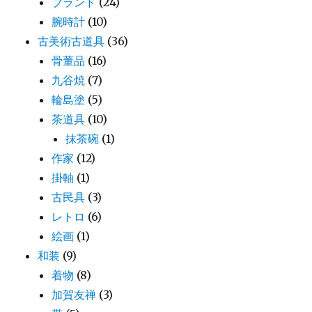
ブランド
(24)
腕時計
(10)
古美術古道具
(36)
骨董品
(16)
九谷焼
(7)
輪島塗
(5)
茶道具
(10)
抹茶碗
(1)
作家
(12)
掛軸
(1)
古民具
(3)
レトロ
(6)
絵画
(1)
和装
(9)
着物
(8)
加賀友禅
(3)