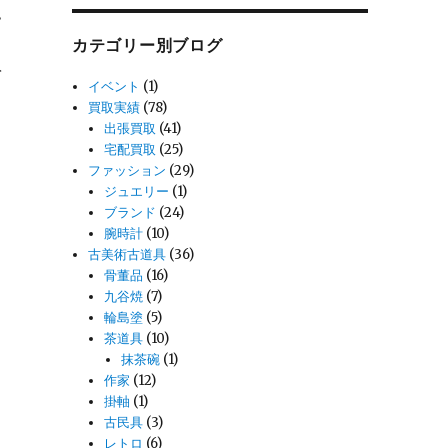
サ
カテゴリー別ブログ
取
イベント
(1)
買取実績
(78)
出張買取
(41)
宅配買取
(25)
ファッション
(29)
ジュエリー
(1)
ブランド
(24)
腕時計
(10)
古美術古道具
(36)
骨董品
(16)
九谷焼
(7)
輪島塗
(5)
茶道具
(10)
抹茶碗
(1)
作家
(12)
掛軸
(1)
古民具
(3)
レトロ
(6)