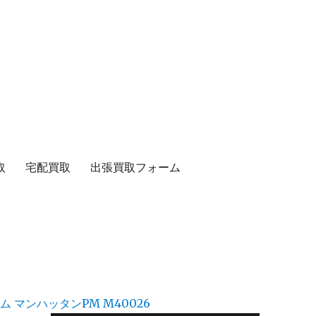
取
宅配買取
出張買取フォーム
グラム マンハッタンPM M40026