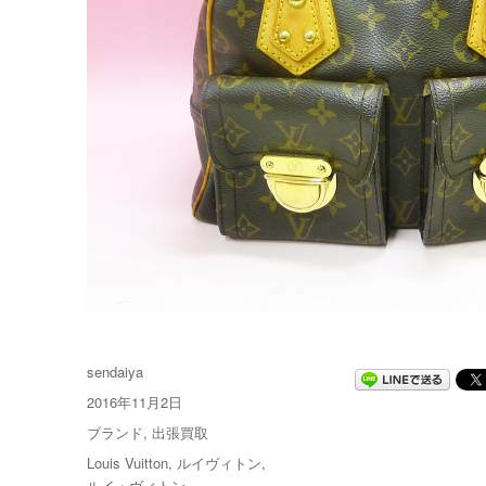
投
sendaiya
稿
投
2016年11月2日
者
稿
カ
ブランド
,
出張買取
日:
テ
タ
Louis Vuitton
,
ルイヴィトン
,
ゴ
グ
ルイ・ヴィトン