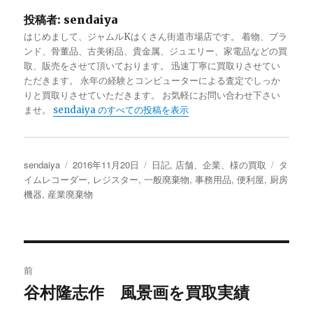
投稿者:
sendaiya
はじめまして、ジャムルKはくさん街道市場店です。 着物、ブラ
ンド、骨董品、古美術品、貴金属、ジュエリー、家電品などの買
取、販売をさせて頂いております。 迅速丁寧に買取りさせてい
ただきます。 永年の経験とコンピューターによる査定でしっか
りと買取りさせていただきます。 お気軽にお問い合わせ下さい
ませ。
sendaiya のすべての投稿を表示
投
sendaiya
投
2016年11月20日
カ
日記
,
店舗、企業、様の買取
タ
タ
稿
イムレコーダー
稿
,
レジスター
,
一般廃棄物
テ
,
事務用品
,
便利屋
,
厨房
グ
者
機器
,
産業廃棄物
日:
ゴ
リ
ー
投
前
稿
谷村隆志作 風景画を買取実績
過
去