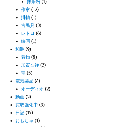
抹茶碗
(1)
作家
(12)
掛軸
(1)
古民具
(3)
レトロ
(6)
絵画
(1)
和装
(9)
着物
(8)
加賀友禅
(3)
帯
(5)
電気製品
(4)
オーディオ
(2)
動画
(2)
買取強化中
(9)
日記
(15)
おもちゃ
(1)