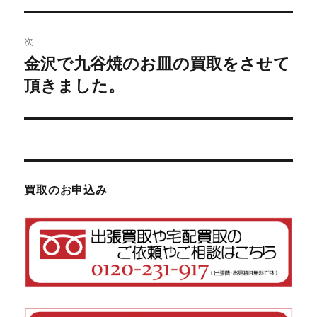
ナ
の
ビ
投
次
稿:
ゲ
金沢で九谷焼のお皿の買取をさせて
次
頂きました。
の
ー
投
シ
稿:
ョ
ン
買取のお申込み